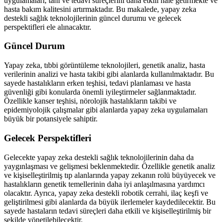
uygulamaları, tanı ve tedavi süreçlerini daha etkili hale getirmekte ve
hasta bakım kalitesini artırmaktadır. Bu makalede, yapay zeka
destekli sağlık teknolojilerinin güncel durumu ve gelecek
perspektifleri ele alınacaktır.
Güncel Durum
Yapay zeka, tıbbi görüntüleme teknolojileri, genetik analiz, hasta
verilerinin analizi ve hasta takibi gibi alanlarda kullanılmaktadır. Bu
sayede hastalıkların erken teşhisi, tedavi planlaması ve hasta
güvenliği gibi konularda önemli iyileştirmeler sağlanmaktadır.
Özellikle kanser teşhisi, nörolojik hastalıkların takibi ve
epidemiyolojik çalışmalar gibi alanlarda yapay zeka uygulamaları
büyük bir potansiyele sahiptir.
Gelecek Perspektifleri
Gelecekte yapay zeka destekli sağlık teknolojilerinin daha da
yaygınlaşması ve gelişmesi beklenmektedir. Özellikle genetik analiz
ve kişiselleştirilmiş tıp alanlarında yapay zekanın rolü büyüyecek ve
hastalıkların genetik temellerinin daha iyi anlaşılmasına yardımcı
olacaktır. Ayrıca, yapay zeka destekli robotik cerrahi, ilaç keşfi ve
geliştirilmesi gibi alanlarda da büyük ilerlemeler kaydedilecektir. Bu
sayede hastaların tedavi süreçleri daha etkili ve kişiselleştirilmiş bir
şekilde yönetilebilecektir.