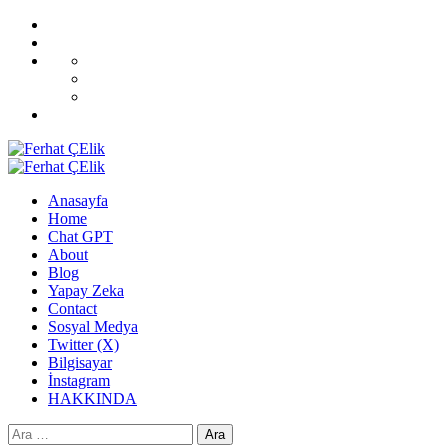
Skip
Home
to
Blog
content
All
CoverNews
Demos
Sport
Fashion
Upgrade
Primary
Menu
Anasayfa
Home
Chat GPT
About
Blog
Yapay Zeka
Contact
Sosyal Medya
Twitter (X)
Bilgisayar
İnstagram
HAKKINDA
Arama: