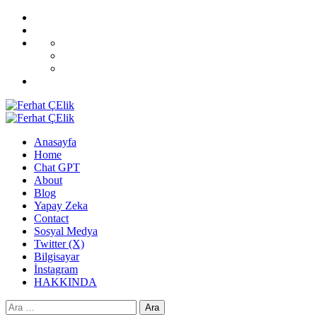
Skip
Home
to
Blog
content
All
CoverNews
Demos
Sport
Fashion
Upgrade
Primary
Menu
Anasayfa
Home
Chat GPT
About
Blog
Yapay Zeka
Contact
Sosyal Medya
Twitter (X)
Bilgisayar
İnstagram
HAKKINDA
Arama: