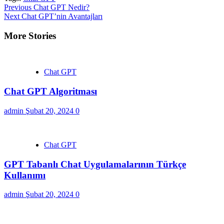
Continue
Previous
Chat GPT Nedir?
Next
Chat GPT’nin Avantajları
Reading
More Stories
Chat GPT
Chat GPT Algoritması
admin
Şubat 20, 2024
0
Chat GPT
GPT Tabanlı Chat Uygulamalarının Türkçe
Kullanımı
admin
Şubat 20, 2024
0