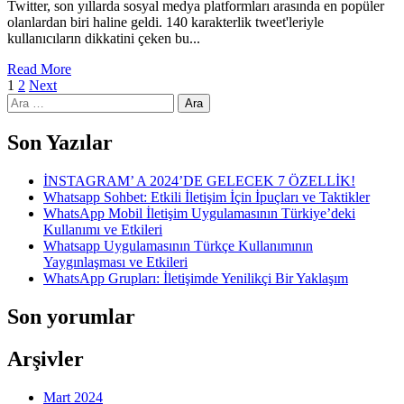
Twitter, son yıllarda sosyal medya platformları arasında en popüler
olanlardan biri haline geldi. 140 karakterlik tweet'leriyle
kullanıcıların dikkatini çeken bu...
Read More
Yazı
1
2
Next
Arama:
sayfalaması
Son Yazılar
İNSTAGRAM’ A 2024’DE GELECEK 7 ÖZELLİK!
Whatsapp Sohbet: Etkili İletişim İçin İpuçları ve Taktikler
WhatsApp Mobil İletişim Uygulamasının Türkiye’deki
Kullanımı ve Etkileri
Whatsapp Uygulamasının Türkçe Kullanımının
Yaygınlaşması ve Etkileri
WhatsApp Grupları: İletişimde Yenilikçi Bir Yaklaşım
Son yorumlar
Arşivler
Mart 2024