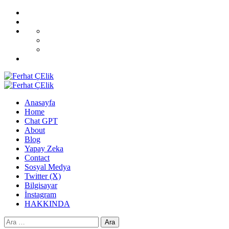
Skip
Home
to
Blog
content
All
CoverNews
Demos
Sport
Fashion
Upgrade
Primary
Menu
Anasayfa
Home
Chat GPT
About
Blog
Yapay Zeka
Contact
Sosyal Medya
Twitter (X)
Bilgisayar
İnstagram
HAKKINDA
Arama: