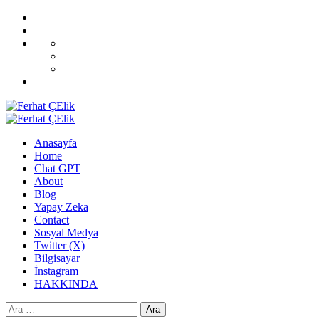
Skip
Home
to
Blog
content
All
CoverNews
Demos
Sport
Fashion
Upgrade
Primary
Menu
Anasayfa
Home
Chat GPT
About
Blog
Yapay Zeka
Contact
Sosyal Medya
Twitter (X)
Bilgisayar
İnstagram
HAKKINDA
Arama: