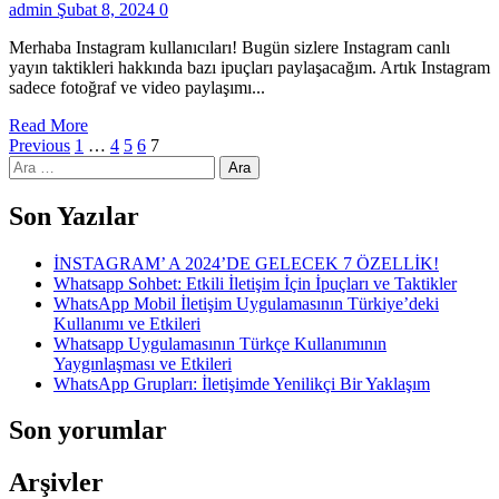
admin
Şubat 8, 2024
0
Merhaba Instagram kullanıcıları! Bugün sizlere Instagram canlı
yayın taktikleri hakkında bazı ipuçları paylaşacağım. Artık Instagram
sadece fotoğraf ve video paylaşımı...
Read More
Yazı
Previous
1
…
4
5
6
7
Arama:
sayfalaması
Son Yazılar
İNSTAGRAM’ A 2024’DE GELECEK 7 ÖZELLİK!
Whatsapp Sohbet: Etkili İletişim İçin İpuçları ve Taktikler
WhatsApp Mobil İletişim Uygulamasının Türkiye’deki
Kullanımı ve Etkileri
Whatsapp Uygulamasının Türkçe Kullanımının
Yaygınlaşması ve Etkileri
WhatsApp Grupları: İletişimde Yenilikçi Bir Yaklaşım
Son yorumlar
Arşivler