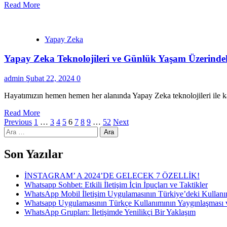
Read More
Yapay Zeka
Yapay Zeka Teknolojileri ve Günlük Yaşam Üzerindek
admin
Şubat 22, 2024
0
Hayatımızın hemen hemen her alanında Yapay Zeka teknolojileri ile kar
Read More
Yazı
Previous
1
…
3
4
5
6
7
8
9
…
52
Next
Arama:
sayfalaması
Son Yazılar
İNSTAGRAM’ A 2024’DE GELECEK 7 ÖZELLİK!
Whatsapp Sohbet: Etkili İletişim İçin İpuçları ve Taktikler
WhatsApp Mobil İletişim Uygulamasının Türkiye’deki Kullanım
Whatsapp Uygulamasının Türkçe Kullanımının Yaygınlaşması v
WhatsApp Grupları: İletişimde Yenilikçi Bir Yaklaşım