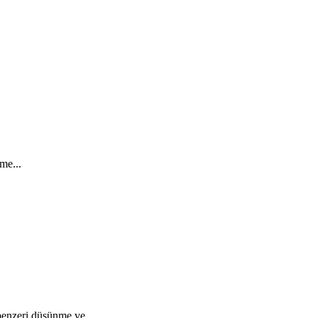
me...
benzeri düşünme ve...