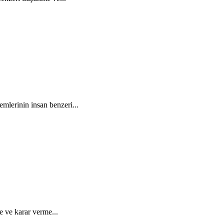
mlerinin insan benzeri...
 ve karar verme...