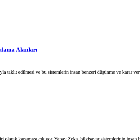
ulama Alanları
yla taklit edilmesi ve bu sistemlerin insan benzeri düşünme ve karar ver
i olarak karşımıza çıkıyor. Yapay Zeka, bilgisayar sistemlerinin insan 