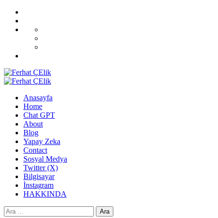
Skip
Home
to
Blog
content
All
CoverNews
Demos
Sport
Fashion
Upgrade
Primary
Menu
Anasayfa
Home
Chat GPT
About
Blog
Yapay Zeka
Contact
Sosyal Medya
Twitter (X)
Bilgisayar
İnstagram
HAKKINDA
Arama: